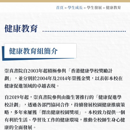
首頁
»
學生成長
»
學生發展
»
健康教育
健康教育
健康教育組簡介
崇真書院自2003年起積極參與「香港健康學校獎勵計
劃」，並分別於2004年及2014年榮獲金獎，以表彰本校在
健康促進領域的卓越表現。
自2019年起，崇真書院參與由衞生署推行的「健康促進學
校計劃」，透過各部門協同合作，持續發展校園健康推廣策
略，多年來屢獲「傑出健康校園獎項」。本校致力提供一個
有利於生活、學習及工作的健康環境，推動全校師生身心健
康的全面發展。