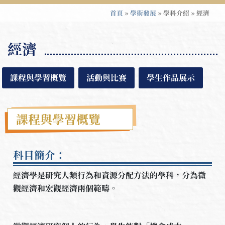
首頁
»
學術發展
»
學科介紹
»
經濟
經濟
課程與學習概覽
活動與比賽
學生作品展示
課程與學習概覽
科目簡介：
經濟學是研究人類行為和資源分配方法的學科，分為微
觀經濟和宏觀經濟兩個範疇。