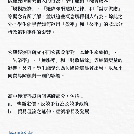
微觀經濟研究個人的行為，學生能對「機會成本」、
「規模經濟」、「邊際報酬遞減定律」和「需求供應」
等概念有所了解，並以這些概念解釋個人行為。除此之
外，學生能學習如何運用「效率」和「公平」的概念分
析政策和事件的影響。
宏觀經濟則研究不同宏觀政策對「本地生產總值」、
「失業率」、「通脹率」和「財政結餘」等經濟變量的
影響。另外，學生能學到為何國際貿易會出現，以及不
同貿易障礙對一國的影響。
高中經濟科設兩個選修部分，包括：
a. 壟斷定價、反競爭行為及競爭政策
b. 貿易理論之延伸、經濟增長及發展
授課語言