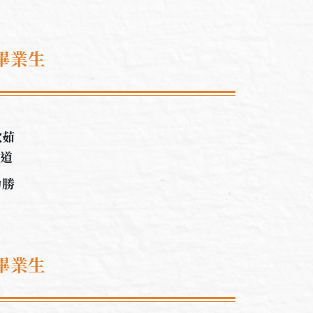
畢業生
欣茹
曉道
力勝
畢業生