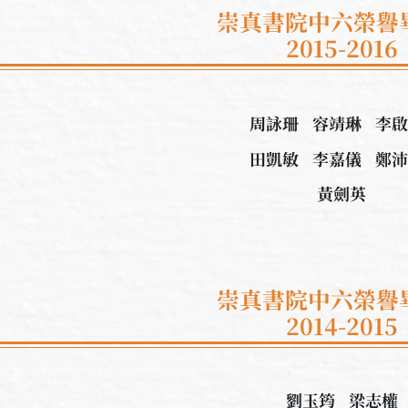
崇真書院中六榮譽
2015-2016
周詠珊 容靖琳 李
田凱敏​ 李嘉儀 鄭
黃劍英
崇真書院中六榮譽
2014-2015
劉玉筠 梁志權