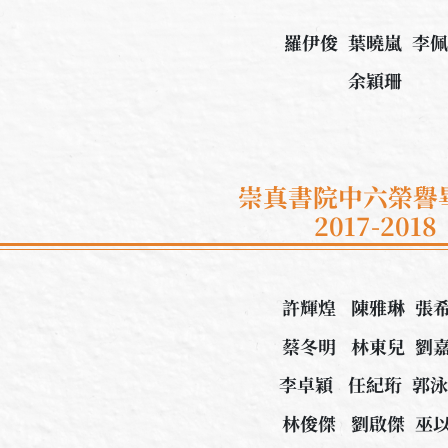
羅伊俊 葉曉嵐 李
余穎珊
崇真書院中六榮譽
2017-2018
許輝煌 陳雅琳 張
蔡冬明 林東兒 劉
李卓穎 任紀珩 郭
林俊傑 劉啟傑 巫