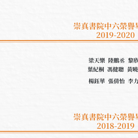
崇真書院中六榮譽
2019-2020
梁天樂 陸鵬丞 黎
葉紀桐 馮健聰 黃
楊鈺華 張倩怡 李
崇真書院中六榮譽
2018-2019