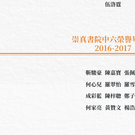
​伍洛霆
崇真書院中六榮譽
2016-2017
靳駿豪 陳嘉寶 張
何心兒 羅翠怡 羅
成彩藍 陳梓聰 鄭
何家亮 黃贊文 楊