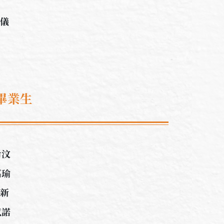
佩儀
畢業生
希汶
嘉瑜
泳新
以諾