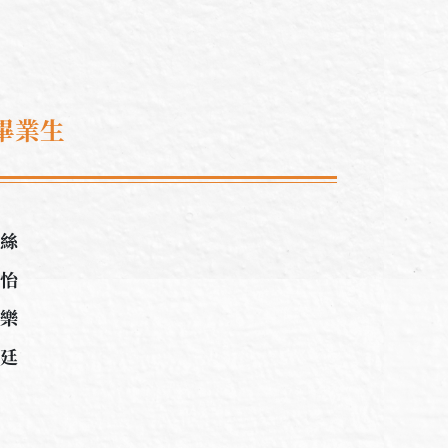
畢業生
佩絲
雪怡
子樂
浩廷