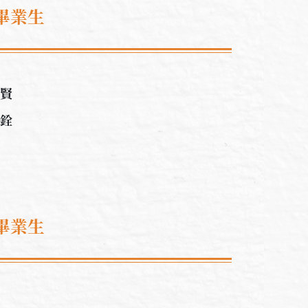
畢業生
啟賢
沛銓
畢業生