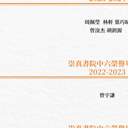
周佩瑩 林軒 葉巧
曾淦杰 胡釗源
崇真書院中六榮譽
2022-2023
曾宇謙