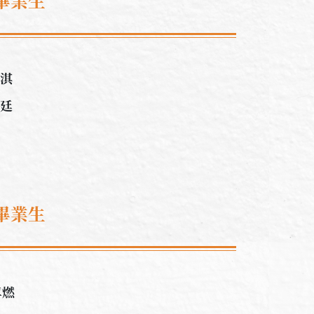
畢業生
芷淇
俊廷
畢業生
卓燃