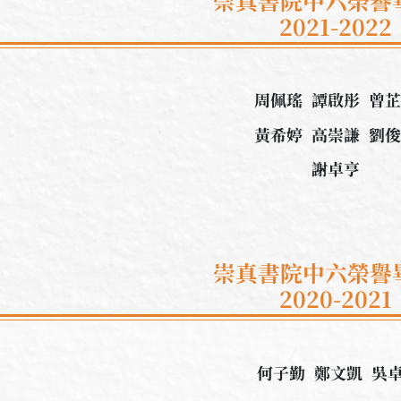
崇真書院中六榮譽
2021-2022
周佩瑤 譚啟彤 曾
黃希婷 高崇謙 劉
謝卓亨
崇真書院中六榮譽
2020-2021
何子勤 鄭文凱 吳