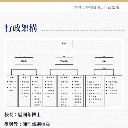
首頁
»
學校資訊
»
行政架構
行政架構
校長：區國年博士
學與教：陳浩然副校長