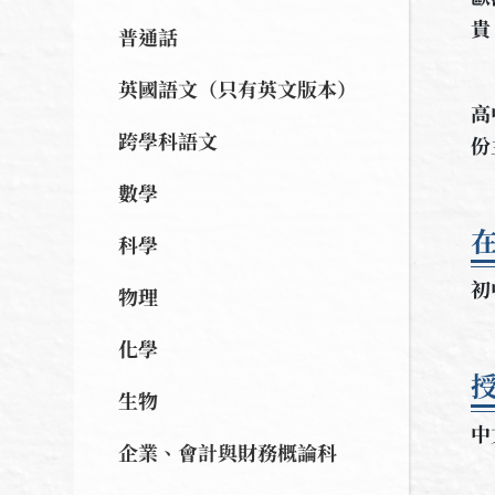
貴
普通話
英國語文（只有英文版本）
高
跨學科語文
份
數學
科學
初
物理
化學
生物
企業、會計與財務概論科