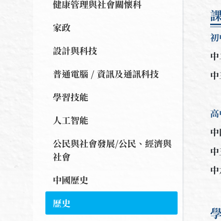
健康管理與社會關懷科
家政
初
設計與科技
中
普通電腦 / 資訊及通訊科技
中
學習技能
高
人工智能
中
公民與社會發展/公民、經濟與
中
社會
中
中國歷史
歷史