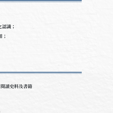
之認識；
用；
、閱讀史料及書籍
現