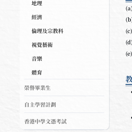
地理
(
經濟
(
(
倫理及宗教科
(
視覺藝術
(
音樂
體育
榮譽畢業生
自主學習計劃
香港中學文憑考試