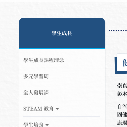
學生成長
學生成長課程理念
多元學習周
崇真
全人發展課
彰
自2
STEAM 教育
園
康
學生培育