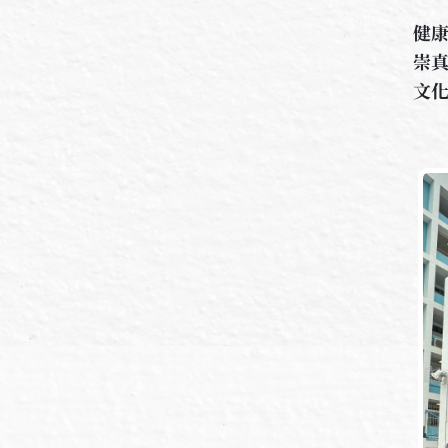
健
崇
文