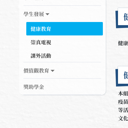
學生發展
健康教育
健
崇真電視
健
課外活動
價值觀教育
獎助學金
本
疫
等
文