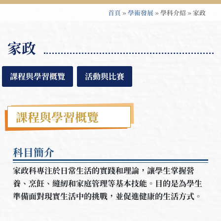
首頁
»
學術發展
»
學科介紹
»
家政
家政
課程與學習概覽
活動與比賽
課程與學習概覽
科目簡介
家政科專注於日常生活的實踐和理論，讓學生掌握營
養、烹飪、縫紉和家庭管理等基本技能。目的是為學生
準備面對現實生活中的挑戰，並促進健康的生活方式。