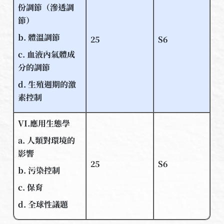
份調節（滲透調
節）
b. 體溫調節
25
S6
c. 血液內氣體成
分的調節
d. 生殖週期的激
素控制
VI.應用生態學
a. 人類對環境的
影響
25
S6
b. 污染控制
c. 保育
d. 全球性議題