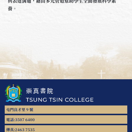
與表達溝通，藉由多元管道幫助學生全面發展科學素
養。
屯門良才里 9 號
電話:
3507 6400
傳真:
2463 7535