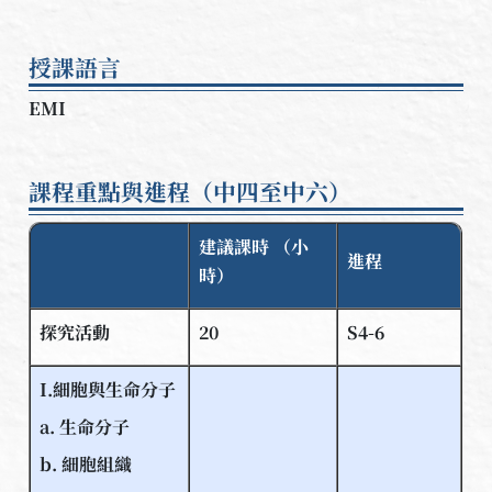
授課語言
EMI
課程重點與進程（中四至中六）
建議課時 （小
進程
時）
探究活動
20
S4-6
I.細胞與生命分子
a. 生命分子
b. 細胞組織