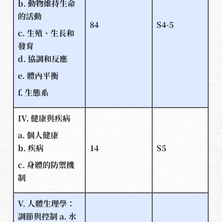
b. 動物維持生命
的活動
84
S4-5
c. 生殖、生長和
發育
d. 協調和反應
e. 體內平衡
f. 生態系
IV. 健康與疾病
a. 個人健康
b. 疾病
14
S5
c. 身體的防禦機
制
V. 人體生理學：
調節與控制 a. 水