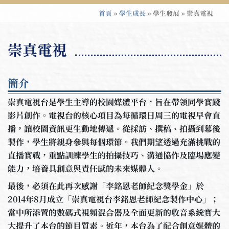
首頁
»
學生成長
»
學生發展
»
崇真電視
崇真電視
簡介
崇真電視台是學生主導的校園媒體平台，旨在帶領同學實踐
影片創作。電視台的核心項目為每循環日周三的電視早會直
播，讓校園資訊更生動地傳遞。從採訪、撰稿、拍攝到幕後
製作，學生將親身參與每個環節。我們期望透過充滿挑戰的
直播實戰，重點訓練學生的拍攝技巧、溝通協作及臨場應變
能力，培養具創意與責任感的未來媒體人。
最後，必須在此再次感謝「李銘恩老師紀念獎學金」於
2014年8月成立「崇真電視台李銘恩老師紀念製作中心」；
當中所添置的數碼式視頻混合器及全面更新的收音系統實大
大提升了本台的節目質素。近年，本台為了配合創意媒體的