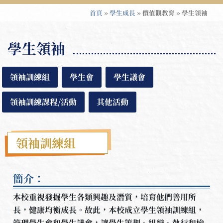
首頁
»
學生成長
»
價值觀教育
»
學生領袖
學生領袖
領袖訓練組
學生會
學生議會
領袖訓練課程/活動
其他活動
領袖訓練組
簡介：
本校重視發掘學生各類興趣及潛質，培育他們善用所
長，健康均衡成長。故此，本校成立學生領袖訓練組，
管理學生會和學生議會，讓學生策劃、組織、執行和檢