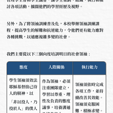
討各項活動，擴闊他們的學習經歷及視野。
另外，為了將領袖訓練普及化，本校舉辦領袖訓練課
程，提高學生的解難和抗逆能力，令他們更有能力應對
各種挑戰，以適應複雜多變的社會。
我們主要從以下三個向度培訓明日的社會領袖﹕
態度
人際關係
執行能力
學生領袖須效法
作為領袖，必須
領袖須依時完成
耶穌基督捨己待
注重團隊建立，
各項工作，並持
人的精神，以
學習以尊重、理
續改善其效能。
性及負責的態度
「非以役人，乃
領袖須克服困
議事，培養溝通
役於人」的僕人
難，積極求變。