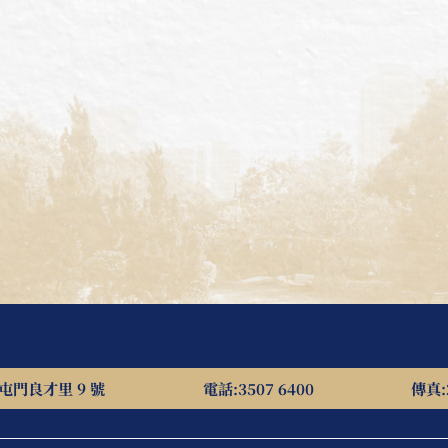
屯門良才里 9 號
電話:
3507 6400
傳真: