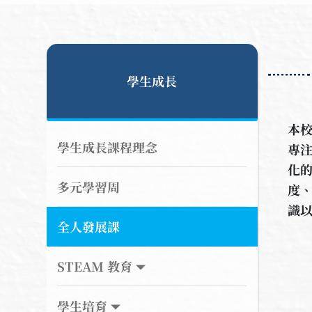
學生成長
本
學生成長課程理念
專
化
多元學習周
度
識
全人發展課
STEAM 教育
學生培育