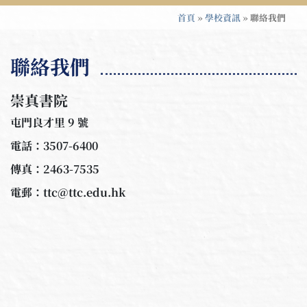
首頁
»
學校資訊
»
聯絡我們
聯絡我們
崇真書院
屯門良才里 9 號
電話：3507-6400
傳真：2463-7535
電郵：ttc@ttc.edu.hk