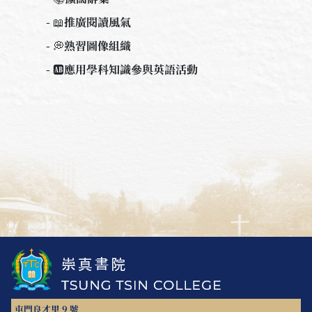
- 📖推廣閱讀風氣
- 💭熟習圖像組織
- 🆎應用學科知識參與英語活動
屯門良才里 9 號