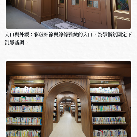
入口與外觀：彩玻細節與線條雅緻的入口，為學術氛圍定下
沉靜基調。