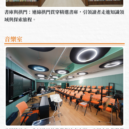
書庫與拱門：連綿拱門貫穿精選書庫，引領讀者走進知識領
域與探索旅程。
音樂室